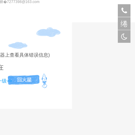
锛�7277398@163.com
绻
�
务器上查看具体错误信息)
在
级>>