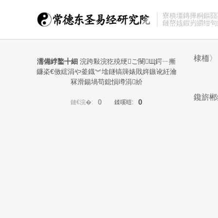
寮樻壃鏄撶粡鏂囧
鏈嶅姟鍜岃皭绀句
棣栭〉
濡備綍鐜╋細
浣跨敤浣犵殑绠ご閿Щ鍔ㄧ摲
鐮栥€傚綋涓や釜鐡︾墖鐩镐簰婊戝姩鏃讹紝瀹
冧滑鍚堝苟鎴愪竴涓紒
鑱旂郴
0
0
鏈€浣�:
鍒嗘暟: