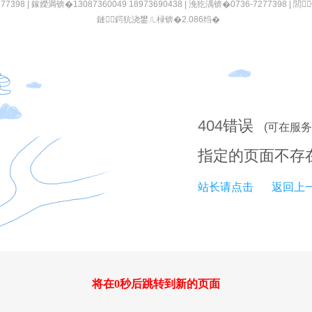
398 | 鎵嬫満锛�13087360049 18973690438 | 浼犵湡锛�0736-7277398 | 閭
鏈鍔犺浇鐢ㄦ椂锛�2.086绉�
404
错误
(可在服
指定的页面不存
站长请点击
返回上一