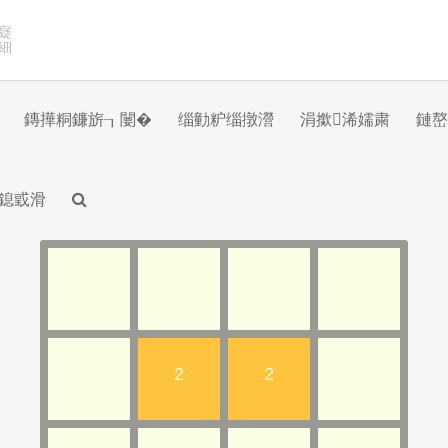
寲
細
鏄撶粡鐮旂┒闄�
缁勭粐缁撴瀯
涓撳浠嬬粛
鏈嶅
鎴戜滑
2
2