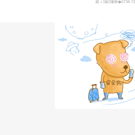
鍜ㄨ鐑嚎锛�0736-7277