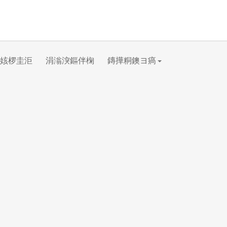
姟椤圭洰
涓滃湥鏂伴椈
鏄撶粡鐭ヨ瘑