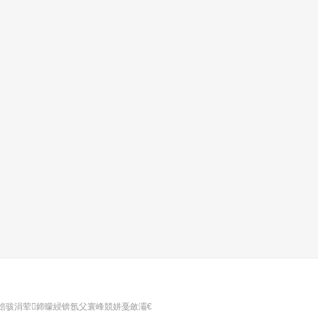
涓婄骇涓荤鍗曚綅锛氬父寰峰競姘戞斂灞€