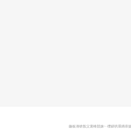
鍦板潃锛氬父寰峰競姝﹂櫟鍖哄厜鏄庡贩灞呭