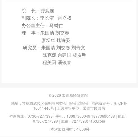
院 长：龚观连
副院长：李长清 雷立权
办公室主任：马树仁
理 事：朱国清 刘交春
廖耘华 魏诗晏
研究员：朱国清 刘交春 刘寿文
陈克媛 余建国 杨友明
程美阳 潘银春
© 2026
常德易经研究院
地址：常德市武陵区光明巷居委会 | 院长:龚院长 | 网站备案号：
湘ICP备
16011445号
| 上级主管单位：常德市民政局
咨询热线：0736-7277398 | 手机：13087360049 18973690438 | 传真：
0736-7277398 | 邮箱：7277398@163.com
本次加载用时：4.068秒