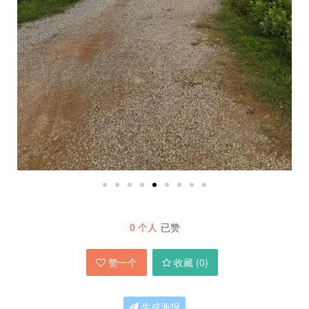
0
个人
已赞
赞一个
收藏 (
0
)
生成海报